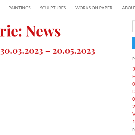
PAINTINGS
SCULPTURES
WORKS ON PAPER
ABOU
rie:
News
S
f
30.03.2023 – 20.05.2023
3
H
0
0
2
V
1