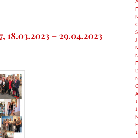
A
F
N
O
S
7, 18.03.2023 – 29.04.2023
J
M
M
F
D
N
O
A
J
J
M
F
J