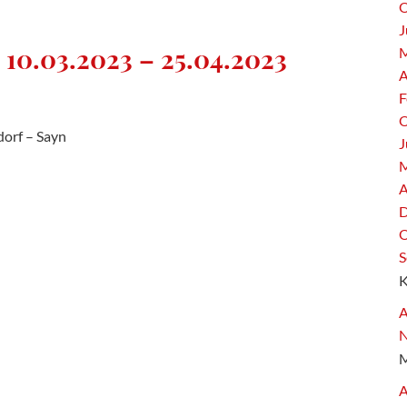
O
J
 10.03.2023 – 25.04.2023
M
A
F
O
dorf – Sayn
J
M
A
D
O
S
A
A