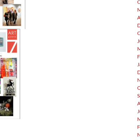
O
M
A
D
O
J
M
F
J
D
N
O
S
A
J
M
F
N