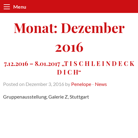
Menu
Monat:
Dezember
2016
7.12.2016 – 8.01.2017 „T I S C H L E I N D E C K
D I C H“
Posted on Dezember 3, 2016 by
Penelope
-
News
Gruppenausstellung, Galerie Z, Stuttgart