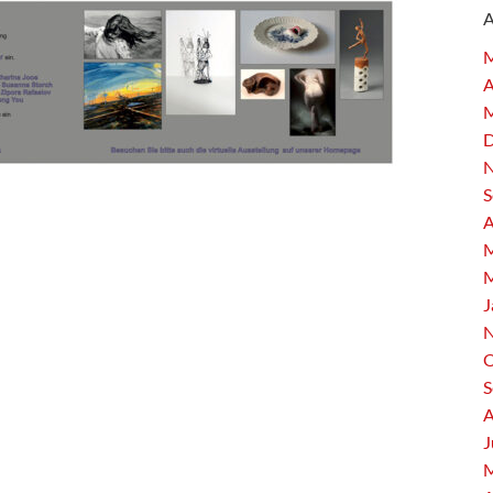
M
A
M
D
N
S
A
M
M
J
N
O
S
A
J
M