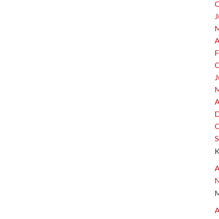
O
J
M
A
F
O
J
M
A
D
O
S
A
A