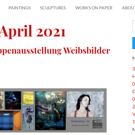
PAINTINGS
SCULPTURES
WORKS ON PAPER
ABOU
April 2021
S
f
ppenausstellung Weibsbilder
3
H
0
0
2
V
1