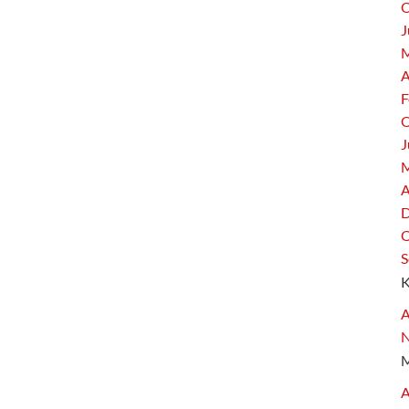
O
J
M
A
F
O
J
M
A
D
O
S
A
A