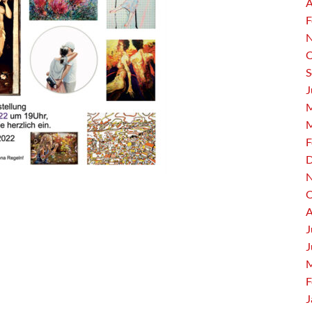
A
F
N
O
S
J
M
M
F
D
N
O
A
J
J
M
F
J