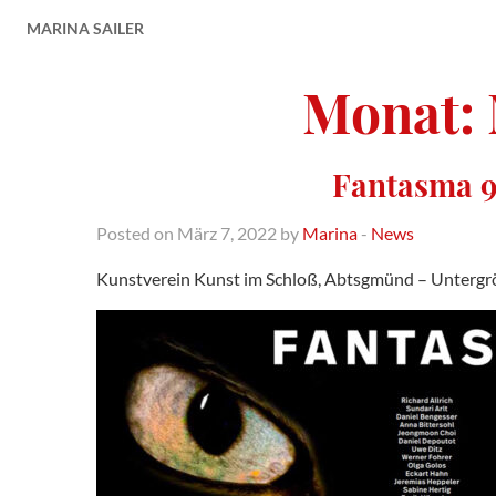
MARINA SAILER
Monat:
Fantasma 9
Posted on März 7, 2022 by
Marina
-
News
Kunstverein Kunst im Schloß, Abtsgmünd – Untergr