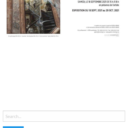
Search
for: