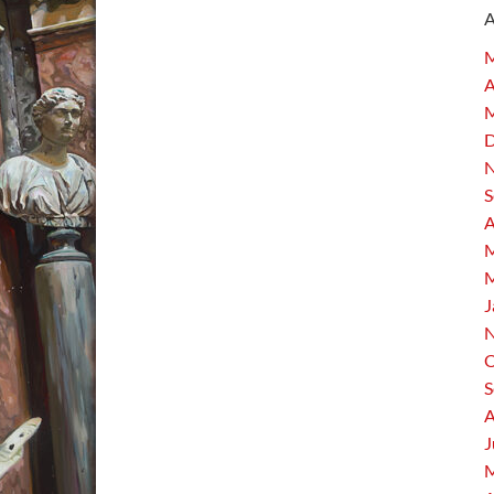
M
A
M
D
N
S
A
M
M
J
N
O
S
A
J
M