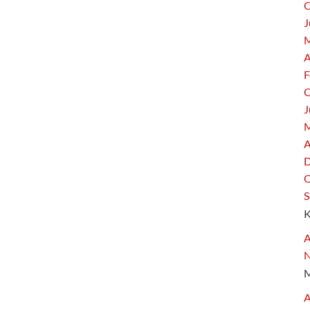
O
J
M
A
F
O
J
M
A
D
O
S
A
A