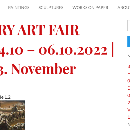
PAINTINGS
SCULPTURES
WORKS ON PAPER
ABOU
Y ART FAIR
S
f
10 – 06.10.2022 |
3. November
3
H
0
0
e 1.2.
2
V
1