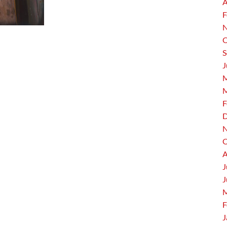
A
F
N
O
S
J
M
M
F
D
N
O
A
J
J
M
F
J