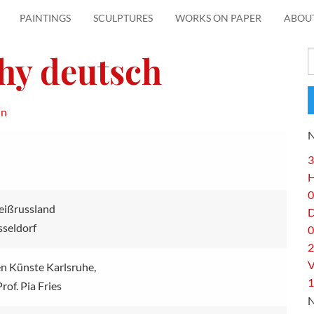
PAINTINGS
SCULPTURES
WORKS ON PAPER
ABOU
hy deutsch
S
f
in
3
H
0
eißrussland
sseldorf
0
2
V
n Künste Karlsruhe,
1
rof. Pia Fries