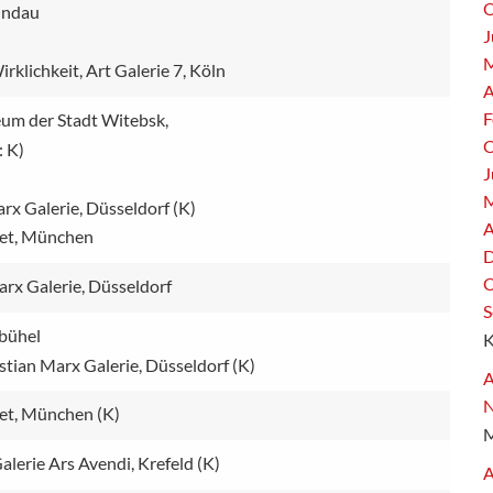
O
Lindau
J
M
klichkeit, Art Galerie 7, Köln
A
F
m der Stadt Witebsk,
O
: K)
J
M
x Galerie, Düsseldorf (K)
A
et, München
D
O
rx Galerie, Düsseldorf
S
bühel
tian Marx Galerie, Düsseldorf (K)
A
et, München (K)
alerie Ars Avendi, Krefeld (K)
A