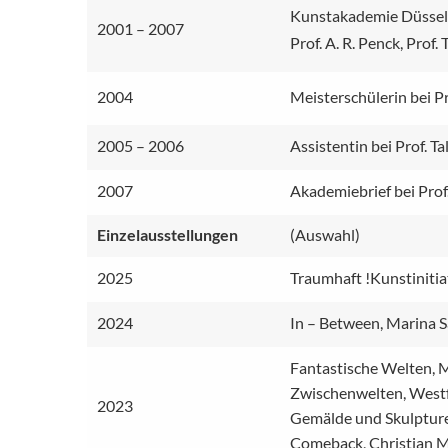
Kunstakademie Düsseld
2001 – 2007
Prof. A. R. Penck, Prof. T
2004
Meisterschülerin bei Pr
2005 – 2006
Assistentin bei Prof. Tal
2007
Akademiebrief bei Prof. 
Einzel­ausstel­lungen
(Auswahl)
2025
Traumhaft !Kunstinitia
2024
In – Between, Marina S
Fantastische Welten, 
Zwischenwelten, Westf
2023
Gemälde und Skulpture
Comeback, Christian M