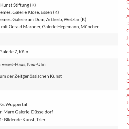
O
Kunst Stiftung (K)
M
Siemes, Galerie Klose, Essen (K)
A
Siemes, Galerie am Dom, Artherb, Wetzlar (K)
D
y, mit Gerald Maroder, Galerie Hegemann, München
O
J
M
Galerie 7, Köln
F
J
im Venet-Haus, Neu-Ulm
D
N
trum der Zeitgenössischen Kunst
O
S
A
J
KG, Wuppertal
M
n Marx Galerie, Düsseldorf
F
ür Bildende Kunst, Trier
N