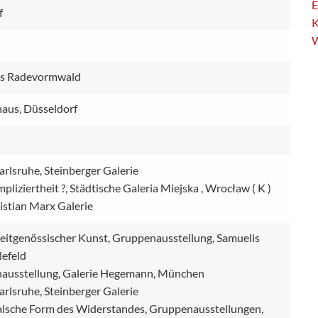
E
f
K
W
is Radevormwald
aus, Düsseldorf
arlsruhe, Steinberger Galerie
pliziertheit ?, Städtische Galeria Miejska , Wrocław ( K )
ristian Marx Galerie
eitgenössischer Kunst, Gruppenausstellung, Samuelis
lefeld
nausstellung, Galerie Hegemann, München
arlsruhe, Steinberger Galerie
lsche Form des Widerstandes, Gruppenausstellungen,