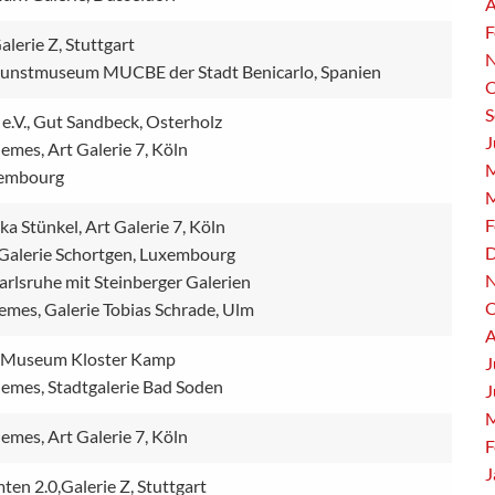
A
F
lerie Z, Stuttgart
N
Kunstmuseum MUCBE der Stadt Benicarlo, Spanien
O
S
e.V., Gut Sandbeck, Osterholz
J
iemes, Art Galerie 7, Köln
M
xembourg
M
F
ka Stünkel, Art Galerie 7, Köln
D
, Galerie Schortgen, Luxembourg
N
arlsruhe mit Steinberger Galerien
O
Siemes, Galerie Tobias Schrade, Ulm
A
, Museum Kloster Kamp
J
Siemes, Stadtgalerie Bad Soden
J
M
iemes, Art Galerie 7, Köln
F
J
ten 2.0,Galerie Z, Stuttgart