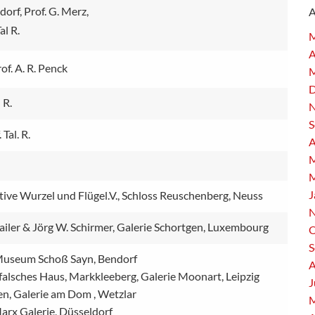
orf, Prof. G. Merz,
al R.
M
A
of. A. R. Penck
M
D
 R.
N
S
Tal. R.
A
M
M
J
tive Wurzel und Flügel.V., Schloss Reuschenberg, Neuss
N
ailer & Jörg W. Schirmer, Galerie Schortgen, Luxembourg
O
S
Museum Schoß Sayn, Bendorf
A
alsches Haus, Markkleeberg, Galerie Moonart, Leipzig
J
n, Galerie am Dom , Wetzlar
M
arx Galerie, Düsseldorf