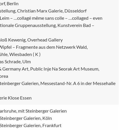
f, Berlin
ellung, Christian Marx Galerie, Düsseldorf
 Leim – …collagé même sans colle – …collaged – even
nationale Gruppenausstellung, Kunstverein Bad –
chloß Kewenig, Overhead Gallery
Wipfel – Fragmente aus dem Netzwerk Wald,
hle, Wiesbaden ( K )
as Schrade, Ulm
& Germany Art, Public Inje Na Seorak Art Museum,
Korea
 Steinberger Galerien, Messestand-Nr. A 6 in der Messehalle
erie Klose Essen
arlsruhe, mit Steinberger Galerien
 Steinberger Galerien, Köln
 Steinberger Galerien, Frankfurt