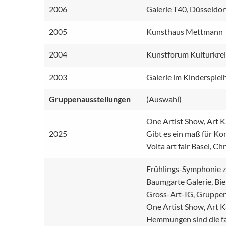
2006
Galerie T40, Düsseldor
2005
Kunsthaus Mettmann
2004
Kunstforum Kulturkre
2003
Galerie im Kinderspielh
Gruppen­ausstel­lungen
(Auswahl)
One Artist Show, Art K
2025
Gibt es ein maß für Kom
Volta art fair Basel, Ch
Frühlings-Symphonie z
Baumgarte Galerie, Bie
Gross-Art-IG, Gruppe
One Artist Show, Art K
Hemmungen sind die fa