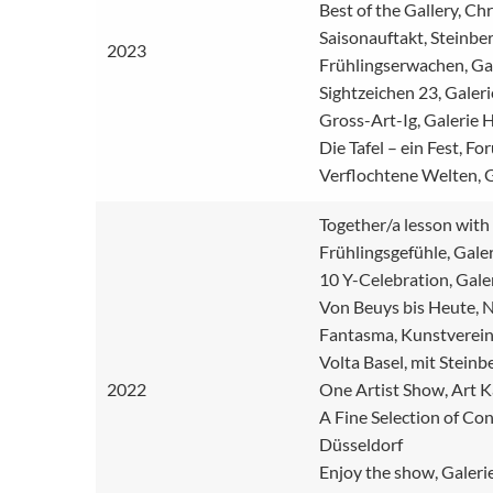
Best of the Gallery, Ch
Saisonauftakt, Steinbe
2023
Frühlingserwachen, Ga
Sightzeichen 23, Galeri
Gross-Art-Ig, Galeri
Die Tafel – ein Fest, 
Verflochtene Welten, G
Together/a lesson with
Frühlingsgefühle, Galer
10 Y-Celebration, Ga
Von Beuys bis Heute, 
Fantasma, Kunstverein
Volta Basel, mit Steinb
2022
One Artist Show, Art K
A Fine Selection of Co
Düsseldorf
Enjoy the show, Galer