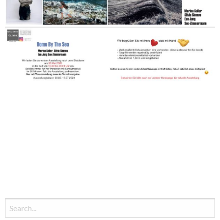
Search
for: