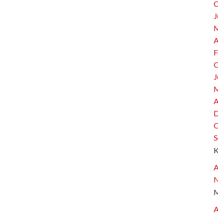
O
J
M
A
F
O
J
M
A
D
O
S
A
A