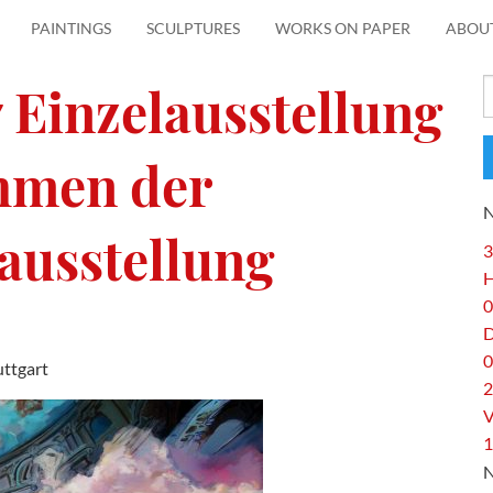
PAINTINGS
SCULPTURES
WORKS ON PAPER
ABOU
17 Einzelausstellung
S
f
hmen der
usstellung
3
H
0
0
ttgart
2
V
1