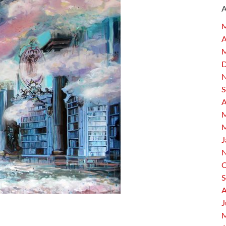
M
A
M
D
N
S
A
M
M
J
N
O
S
A
J
M